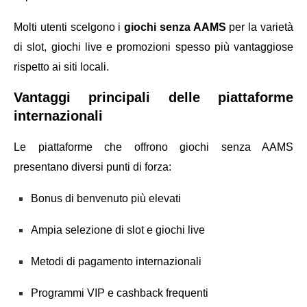
Molti utenti scelgono i
giochi senza AAMS
per la varietà
di slot, giochi live e promozioni spesso più vantaggiose
rispetto ai siti locali.
Vantaggi principali delle piattaforme
internazionali
Le piattaforme che offrono giochi senza AAMS
presentano diversi punti di forza:
Bonus di benvenuto più elevati
Ampia selezione di slot e giochi live
Metodi di pagamento internazionali
Programmi VIP e cashback frequenti