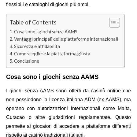
flessibili e cataloghi di giochi più ampi.
Table of Contents
Cosa sono i giochi senza AAMS
Vantaggi principali delle piattaforme internazionali
Sicurezza e affidabilità
Come scegliere la piattaforma giusta
Conclusione
Cosa sono i giochi senza AAMS
I giochi senza AAMS sono offerti da casinò online che
non possiedono la licenza italiana ADM (ex AAMS), ma
operano con autorizzazioni internazionali come Malta,
Curacao o altre giurisdizioni regolamentate. Questo
permette ai giocatori di accedere a piattaforme differenti
rispetto ai casinò tradizionali italiani.