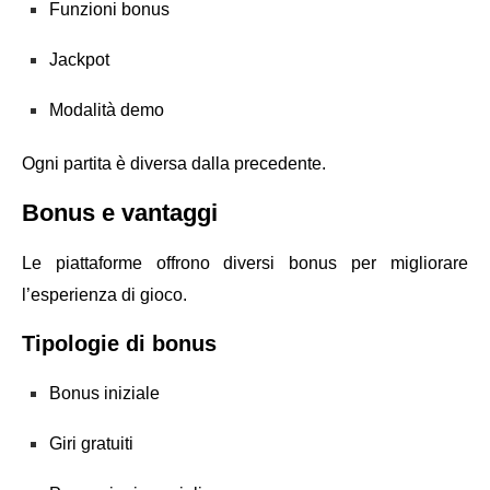
Funzioni bonus
Jackpot
Modalità demo
Ogni partita è diversa dalla precedente.
Bonus e vantaggi
Le piattaforme offrono diversi bonus per migliorare
l’esperienza di gioco.
Tipologie di bonus
Bonus iniziale
Giri gratuiti