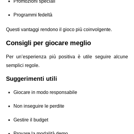
Promozioni speciali
Programmi fedeltà
Questi vantaggi rendono il gioco più coinvolgente.
Consigli per giocare meglio
Per un’esperienza più positiva è utile seguire alcune
semplici regole.
Suggerimenti utili
Giocare in modo responsabile
Non inseguire le perdite
Gestire il budget
Provare la modalità demo