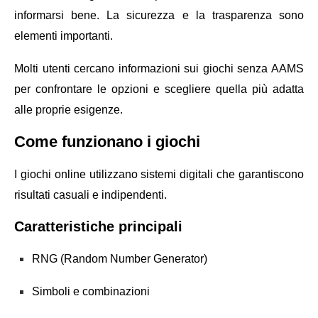
informarsi bene. La sicurezza e la trasparenza sono
elementi importanti.
Molti utenti cercano informazioni sui giochi senza AAMS
per confrontare le opzioni e scegliere quella più adatta
alle proprie esigenze.
Come funzionano i giochi
I giochi online utilizzano sistemi digitali che garantiscono
risultati casuali e indipendenti.
Caratteristiche principali
RNG (Random Number Generator)
Simboli e combinazioni