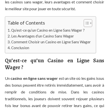
les casinos sans wager, leurs avantages et comment choisir
le meilleur site pour jouer en toute sécurité.
Table of Contents
Qu’est-ce qu’un Casino en Ligne Sans Wager ?
Les Avantages d’un Casino Sans Wager
Comment Choisir un Casino en Ligne Sans Wager
Conclusion
Qu’est-ce qu’un Casino en Ligne Sans
Wager ?
Un
casino en ligne sans wager
est un site où les gains issus
des bonus peuvent être retirés immédiatement, sans avoir à
remplir de conditions de mise. Dans les casinos
traditionnels, les joueurs doivent souvent rejouer plusieurs
fois leur bonus avant de pouvoir retirer leurs gains, ce qui