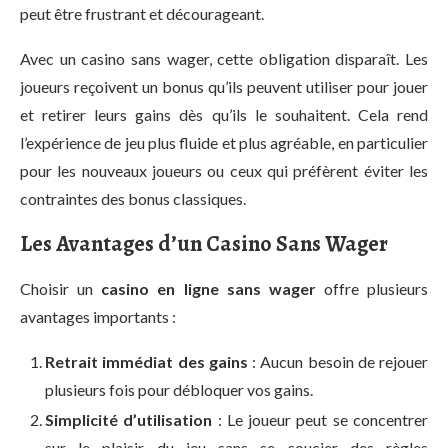
peut être frustrant et décourageant.
Avec un casino sans wager, cette obligation disparaît. Les
joueurs reçoivent un bonus qu’ils peuvent utiliser pour jouer
et retirer leurs gains dès qu’ils le souhaitent. Cela rend
l’expérience de jeu plus fluide et plus agréable, en particulier
pour les nouveaux joueurs ou ceux qui préfèrent éviter les
contraintes des bonus classiques.
Les Avantages d’un Casino Sans Wager
Choisir un
casino en ligne sans wager
offre plusieurs
avantages importants :
Retrait immédiat des gains
: Aucun besoin de rejouer
plusieurs fois pour débloquer vos gains.
Simplicité d’utilisation
: Le joueur peut se concentrer
sur le plaisir du jeu sans se soucier des règles