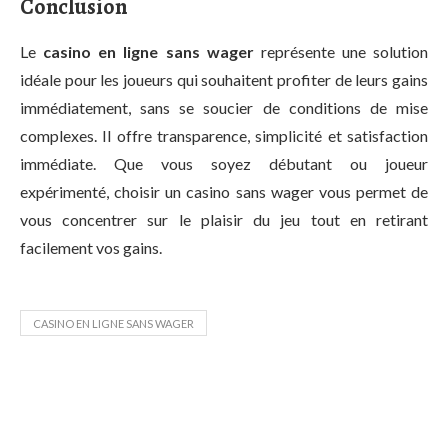
Conclusion
Le
casino en ligne sans wager
représente une solution
idéale pour les joueurs qui souhaitent profiter de leurs gains
immédiatement, sans se soucier de conditions de mise
complexes. Il offre transparence, simplicité et satisfaction
immédiate. Que vous soyez débutant ou joueur
expérimenté, choisir un casino sans wager vous permet de
vous concentrer sur le plaisir du jeu tout en retirant
facilement vos gains.
CASINO EN LIGNE SANS WAGER